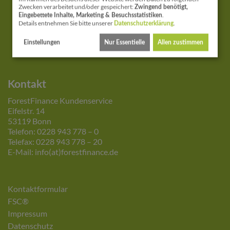
Zwecken verarbeitet und/oder gespeichert:
Zwingend benötigt,
.
Eingebettete Inhalte, Marketing & Besuchsstatistiken
Details entnehmen Sie bitte unserer
.
Datenschutzerklärung
Einstellungen
Nur Essentielle
Allen zustimmen
Kontakt
ForestFinance Kundenservice
Eifelstr. 14
53119 Bonn
Telefon: 0228 943 778 – 0
Telefax: 0228 943 778 – 20
E-Mail: info(at)forestfinance.de
Kontaktformular
FSC®
Impressum
Datenschutz