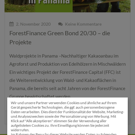
2. November 2020
Keine Kommentare
ForestFinance Green Bond 20/30 – die
Projekte
Waldprojekte in Panama –Nachhaltiger Kakaoanbau im
Agroforst und Produktion von Edelhölzern in Mischwäldern
Ein wichtiges Projekt der ForestFinance Capital (FFC) ist
die Weiterentwicklung von Wald- und Kakaoflächen in
Panama, die bereits seit acht Jahren von der ForestFinance
Gruppe bewirtschaftet werden....
Wir und unsere Partner verwenden Cookies und ähnliche auf Ihrem
Gerät gespeicherte Technologien, die ggf. auch personenbezogene
Daten verarbeiten. Dies dient der Funktionalität der Website, Marketing-
und Analysezwecken sowie der Personalisierung von Werbung. Mit
Mehr Lesen
Klick auf "Alle akzeptieren" stimmen Sie der Verwendung aller
aufgelisteten Cookies zu. Ihre Einwilligung können Sie jederzeit
widerrufen.
Im Rahmen des Besuchs dieser Website werden Daten zu folgenden