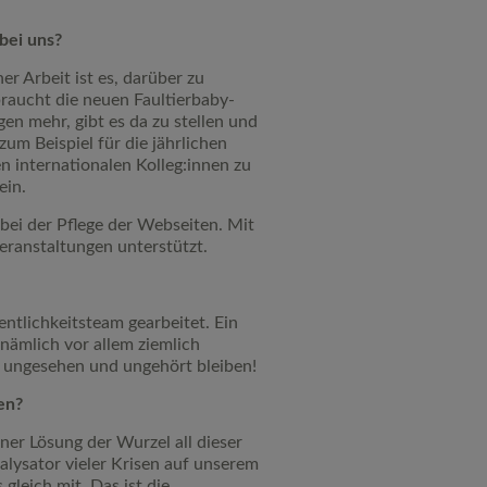
bei uns?
r Arbeit ist es, darüber zu
braucht die neuen Faultierbaby-
gen mehr, gibt es da zu stellen und
um Beispiel für die jährlichen
en internationalen Kolleg:innen zu
ein.
bei der Pflege der Webseiten. Mit
eranstaltungen unterstützt.
ntlichkeitsteam gearbeitet. Ein
 nämlich vor allem ziemlich
ht ungesehen und ungehört bleiben!
en?
iner Lösung der Wurzel all dieser
alysator vieler Krisen auf unserem
leich mit. Das ist die