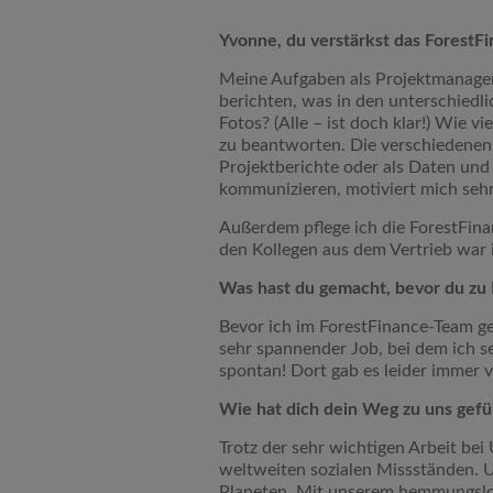
Yvonne, du verstärkst das ForestF
Meine Aufgaben als Projektmanageri
berichten, was in den unterschiedl
Fotos? (Alle – ist doch klar!) Wie v
zu beantworten. Die verschiedenen 
Projektberichte oder als Daten und
kommunizieren, motiviert mich sehr
Außerdem pflege ich die ForestFin
den Kollegen aus dem Vertrieb war 
Was hast du gemacht, bevor du zu
Bevor ich im ForestFinance-Team ge
sehr spannender Job, bei dem ich se
spontan! Dort gab es leider immer v
Wie hat dich dein Weg zu uns gef
Trotz der sehr wichtigen Arbeit bei 
weltweiten sozialen Missständen. U
Planeten. Mit unserem hemmungslos