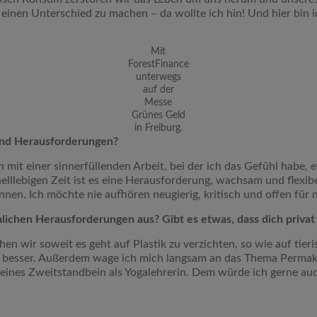
 einen Unterschied zu machen – da wollte ich hin! Und hier bin i
Mit
ForestFinance
unterwegs
auf der
Messe
Grünes Geld
in Freiburg.
 und Herausforderungen?
h mit einer sinnerfüllenden Arbeit, bei der ich das Gefühl habe, 
elllebigen Zeit ist es eine Herausforderung, wachsam und flexib
nnen. Ich möchte nie aufhören neugierig, kritisch und offen für 
nlichen Herausforderungen aus? Gibt es etwas, dass dich priva
en wir soweit es geht auf Plastik zu verzichten, so wie auf tier
mmer besser. Außerdem wage ich mich langsam an das Thema Perm
 feines Zweitstandbein als Yogalehrerin. Dem würde ich gerne a