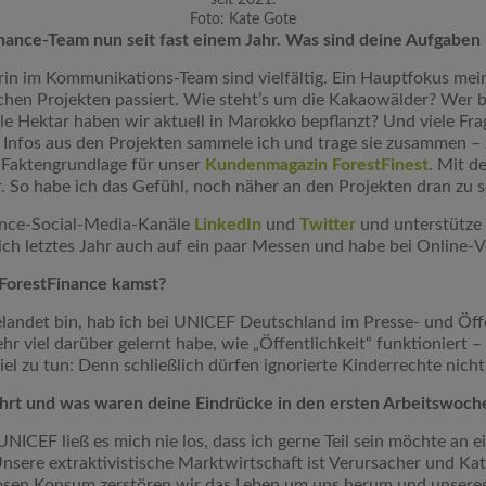
Foto: Kate Gote
inance-Team nun seit fast einem Jahr. Was sind deine Aufgaben 
n im Kommunikations-Team sind vielfältig. Ein Hauptfokus meine
ichen Projekten passiert. Wie steht’s um die Kakaowälder? Wer 
iele Hektar haben wir aktuell in Marokko bepflanzt? Und viele Fra
Infos aus den Projekten sammele ich und trage sie zusammen – z
 Faktengrundlage für unser
Kundenmagazin ForestFinest
. Mit d
. So habe ich das Gefühl, noch näher an den Projekten dran zu s
ance-Social-Media-Kanäle
LinkedIn
und
Twitter
und unterstütze 
ich letztes Jahr auch auf ein paar Messen und habe bei Online-V
 ForestFinance kamst?
landet bin, hab ich bei UNICEF Deutschland im Presse- und Öffe
hr viel darüber gelernt habe, wie „Öffentlichkeit“ funktioniert –
iel zu tun: Denn schließlich dürfen ignorierte Kinderrechte nic
ührt und was waren deine Eindrücke in den ersten Arbeitswoch
UNICEF ließ es mich nie los, dass ich gerne Teil sein möchte an e
nsere extraktivistische Marktwirtschaft ist Verursacher und Kat
en Konsum zerstören wir das Leben um uns herum und unseres g