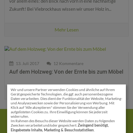
vor allem eines: den Blick nach vorn in eine nachhaltige
Zukunft! Bei Viebrockhaus wissen wir unser Holz in...
Mehr Lesen
13. Juli 2017
12 Kommentare
Auf dem Holzweg: Von der Ernte bis zum Möbel
Wir und unsere Partner verwenden Cookies und ähnliche auf Ihrem
Mehr Lesen
Gerät gespeicherte Technologien, die ggf. auch personenbezogene
Daten verarbeiten. Dies dient der Funktionalität der Website, Marketing-
und Analysezwecken sowie der Personalisierung von Werbung. Mit
Klick auf "Alle akzeptieren" stimmen Sie der Verwendung aller
aufgelisteten Cookies zu. Ihre Einwilligung können Sie jederzeit
widerrufen.
Im Rahmen des Besuchs dieser Website werden Daten zu folgenden
Zwecken verarbeitet und/oder gespeichert:
Zwingend benötigt,
.
Eingebettete Inhalte, Marketing & Besuchsstatistiken