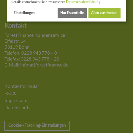
Details entnehmen Sie bitte unserer
.
Datenschutzerklärung
Einstellungen
Nur Essentielle
Allen zustimmen
Kontakt
ForestFinance Kundenservice
Eifelstr. 14
53119 Bonn
Telefon: 0228 943 778 – 0
Telefax: 0228 943 778 – 20
E-Mail: info(at)forestfinance.de
Kontaktformular
FSC®
Impressum
Datenschutz
Cookie-/Tracking-Einstellungen