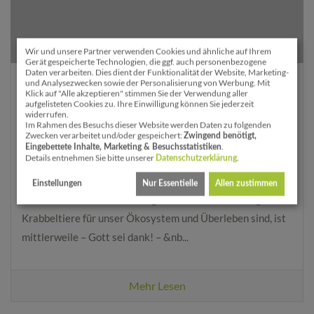
Wir und unsere Partner verwenden Cookies und ähnliche auf Ihrem
Gerät gespeicherte Technologien, die ggf. auch personenbezogene
Daten verarbeiten. Dies dient der Funktionalität der Website, Marketing-
und Analysezwecken sowie der Personalisierung von Werbung. Mit
28. März 2019
3 Kommentare
Klick auf "Alle akzeptieren" stimmen Sie der Verwendung aller
aufgelisteten Cookies zu. Ihre Einwilligung können Sie jederzeit
Unser Insektenhotel und weitere 6 Tipps für
widerrufen.
Im Rahmen des Besuchs dieser Website werden Daten zu folgenden
Insektenfreunde
Zwecken verarbeitet und/oder gespeichert:
Zwingend benötigt,
.
Eingebettete Inhalte, Marketing & Besuchsstatistiken
Details entnehmen Sie bitte unserer
.
Datenschutzerklärung
Anfang 2017 wurde Dank der sogenannten „Krefelder
Studie“ bekannt: In Deutschland herrscht ein großes
Einstellungen
Nur Essentielle
Allen zustimmen
Insektensterben. Wie wichtig die verschiedenförmigen
Krabbeltiere für unser Ökosystem und Überleben sind, ist
mittlerweile – Gott sei dank! – &nb...
Mehr Lesen